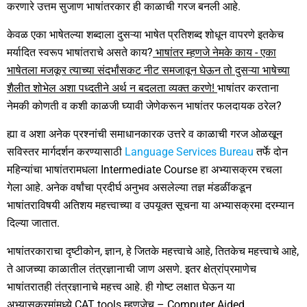
करणारे उत्तम सुजाण भाषांतरकार ही काळाची गरज बनली आहे.
केवळ एका भाषेतल्या शब्दाला दुसऱ्या भाषेत प्रतिशब्द शोधून वापरणे इतकेच
मर्यादित स्वरूप भाषांतराचे असते काय?
भाषांतर म्हणजे नेमके काय - एका
भाषेतला मजकूर त्याच्या संदर्भांसकट नीट समजावून घेऊन तो दुसऱ्या भाषेच्या
शैलीत शोभेल अशा पध्दतीने अर्थ न बदलता व्यक्त करणे!
भाषांतर करताना
नेमकी कोणती व कशी काळजी घ्यावी जेणेकरून भाषांतर फलदायक ठरेल?
ह्या व अशा अनेक प्रश्नांची समाधानकारक उत्तरे व काळाची गरज ओळखून
सविस्तर मार्गदर्शन करण्यासाठी
Language Services Bureau
तर्फे दोन
महिन्यांचा भाषांतरामधला Intermediate Course हा अभ्यासक्रम रचला
गेला आहे. अनेक वर्षांचा प्रदीर्घ अनुभव असलेल्या तज्ञ मंडळींकडून
भाषांतराविषयी अतिशय महत्त्वाच्या व उपयूक्त सूचना या अभ्यासक्रमा दरम्यान
दिल्या जातात.
भाषांतरकाराचा दृष्टीकोन, ज्ञान, हे जितके महत्त्वाचे आहे, तितकेच महत्त्वाचे आहे,
ते आजच्या काळातील तंत्रज्ञानाची जाण असणे. इतर क्षेत्रांप्रमाणेच
भाषांतरातही तंत्रज्ञानाचे महत्त्व आहे. ही गोष्ट लक्षात घेऊन या
अभ्यासक्रमांमध्ये CAT tools म्हणजेच – Computer Aided