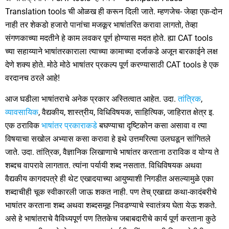
Translation tools ची ओळख ही करून दिली जाते. म्हणजेच- जेव्हा एक-दोन
नाही तर शेकडो हजारो पानांचा मजकूर भाषांतरित करावा लागतो, तेव्हा
संगणकाच्या मदतीने हे काम लवकर पूर्ण होण्यास मदत होते. ह्या CAT tools
च्या सहाय्याने भाषांतरकाराला त्याच्या कामाच्या दर्जाकडे अजून बारकाईने लक्ष
देणे शक्य होते. मोठे मोठे भाषांतर प्रकल्प पूर्ण करण्यासाठी CAT tools हे एक
वरदानच ठरले आहे!
आज घडीला भाषांतराचे अनेक प्रकार अस्तित्वात आहेत. उदा.
तांत्रिक
,
व्यावसायिक
, वैद्यकीय, शास्त्रीय, विधिविषयक, साहित्यिक, जाहिरात क्षेत्र इ.
एक ठराविक
भाषांतर प्रकाराकडे
बघण्याचा दृष्टिकोन कसा असावा व त्या
विषयाचा सखोल अभ्यास कसा करावा हे इथे उत्तमरित्या उलघडून सांगितले
जाते. उदा. तांत्रिक, वैज्ञानिक लिखाणाचे भाषांतर करताना ठराविक व योग्य ते
शब्दच वापरावे लागतात. त्यांना पर्यायी शब्द नसतात. विधिविषयक अथवा
वैद्यकीय कागदपत्रे ही थेट एखादयाच्या आयुष्याशी निगडीत असल्यामुळे एका
शब्दाचीही चूक स्वीकारली जाऊ शकत नाही. पण तेच् एखाद्या कथा-कादंबरीचे
भाषांतर करताना शब्द अथवा शब्दसमूह निवडण्याचे स्वातंत्र्य घेता येऊ शकते.
असे हे भाषांतराचे वैविध्यपूर्ण पण तितकेच जबाबदारीचे कार्य पूर्ण करताना कुठे