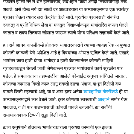
गफलत झाली तर ते थेट हास्यास्पद, संदर्भहीन किंवा अगदी निरूपयोगीही ठरू
शकते. असे होऊ नये ह्या साठी दर आठवडयात या अभ्यासक्रमात एक स्वतंत्र
प्रकार घेऊन त्यावर लक्ष केंद्रीत केले जाते. प्रत्येक प्रकाराशी संबंधित
स्वतंत्र व प्रतिनिधिक लेख वा मजकूर विद्यार्थ्यांकडून भाषांतरित करून घेतले
जातात व शक्य तितक्या खोलात जाऊन त्याचे योग्य परिक्षण तज्ञाकर्वे केले जाते.
ह्या सर्व ज्ञानदानापलीकडे होतकरू भाषांतरकाराने त्याच्या व्यावहारिक आयुष्यात
कोणती काळजी घेणे अपेक्षित आहे हे विषयांच्या ओघात सूचित केले जाते. एखादे
भाषांतर कार्य हाती घेण्या आगोदर व हाती घेतल्यानंतर कोणती माहिती
ग्राहकाकडून घेतली जावी जेणेकरून प्रत्यक्ष भाषांतराचे कार्य सुरळीत पार
पडेल, हे समजावताना तज्ञमंडळींना आलेले बरे-वाईट अनुभव सांगितले जातात.
कोणत्या कामाला किती काळ लागू शकतो ह्याचा अंदाज, बांधून दिलेली वेळ
पाळणे किती महत्त्वाचे आहे, या व अशा इतर अनेक
व्यावहारिक गोष्टींकडे
ही या
अभ्यासक्रमाद्वारे लक्ष वेधले जाते. इतर कोणत्या स्वरूपाची
आव्हाने
समोर येऊ
शकतात, व ती पार पाडण्यासाठी कोणती पावले उचलावी, ह्या सर्वांची
समाधानकारक टिप्पणी सुद्धा दिली जाते.
ह्याच अनुषंगाने होतकरू भाषांतरकाराला प्रत्यक्ष कामाची एक झलक